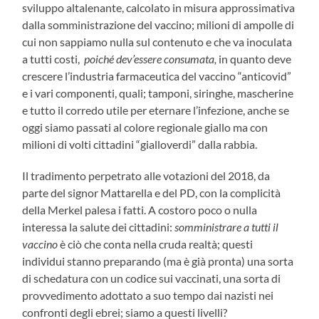
sviluppo altalenante, calcolato in misura approssimativa
dalla somministrazione del vaccino; milioni di ampolle di
cui non sappiamo nulla sul contenuto e che va inoculata
a tutti costi,
poiché dev’essere consumata,
in quanto deve
crescere l’industria farmaceutica del vaccino “anticovid”
e i vari componenti, quali; tamponi, siringhe, mascherine
e tutto il corredo utile per eternare l’infezione, anche se
oggi siamo passati al colore regionale giallo ma con
milioni di volti cittadini “gialloverdi” dalla rabbia.
Il tradimento perpetrato alle votazioni del 2018, da
parte del signor Mattarella e del PD, con la complicità
della Merkel palesa i fatti. A costoro poco o nulla
interessa la salute dei cittadini:
somministrare a tutti il
vaccino
è ciò che conta nella cruda realtà; questi
individui stanno preparando (ma è già pronta) una sorta
di schedatura con un codice sui vaccinati, una sorta di
provvedimento adottato a suo tempo dai nazisti nei
confronti degli ebrei; siamo a questi livelli?