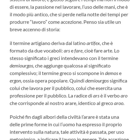
di essere, la passione nel lavorare, l’uso delle mani, che è
il modo più antico, che si perde nella notte dei tempi per
produrre “lavoro” come accezione. Penso sia utile un
breve accenno di storia:
il termine artigiano deriva dal latino
artifex,
che è
formato da due vocaboli:
ars
e
fare
, cioè fare arte. Lo
stesso significato i greci intendevano con il termine
demiourgos,
che aggiunge qualcosa al significato
complessivo; il termine greco si scompone in
demos
e
ergon
, ossia opera popolare. Quindi
demiourgos
significa
colui che lavora per il pubblico, colui che esercita una
professione per il pubblico. La radice di
ars
è il verbo
aro
che corrisponde al nostro arare, identico al greco
aroo.
Poiché fin dagli albori della civiltà l’arare è stata una
delle prime forme in cui l’uomo ha espresso il proprio
intervento sulla natura, tale attività è passata, per uso
metonimico, a indicare il lavoro in genere. Tale accezione