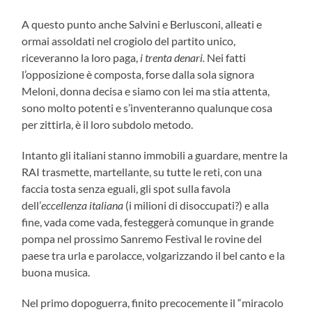
A questo punto anche Salvini e Berlusconi, alleati e
ormai assoldati nel crogiolo del partito unico,
riceveranno la loro paga,
i trenta
denari.
Nei fatti
l’opposizione è composta, forse dalla sola signora
Meloni, donna decisa e siamo con lei ma stia attenta,
sono molto potenti e s’inventeranno qualunque cosa
per zittirla, è il loro subdolo metodo.
Intanto gli italiani stanno immobili a guardare, mentre la
RAI trasmette, martellante, su tutte le reti, con una
faccia tosta senza eguali, gli spot sulla favola
dell’
eccellenza italiana
(i milioni di disoccupati?) e alla
fine, vada come vada, festeggerà comunque in grande
pompa nel prossimo Sanremo Festival le rovine del
paese tra urla e parolacce, volgarizzando il bel canto e la
buona musica.
Nel primo dopoguerra, finito precocemente il “miracolo