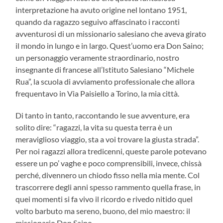
interpretazione ha avuto origine nel lontano 1951,
quando da ragazzo seguivo affascinato i racconti
avventurosi di un missionario salesiano che aveva girato
il mondo in lungo e in largo. Quest’uomo era Don Saino;
un personaggio veramente straordinario, nostro
insegnante di francese all’Istituto Salesiano “Michele
Rua”, la scuola di avviamento professionale che allora
frequentavo in Via Paisiello a Torino, la mia città.
Di tanto in tanto, raccontando le sue avventure, era
solito dire: “ragazzi, la vita su questa terra è un
meraviglioso viaggio, sta a voi trovare la giusta strada”.
Per noi ragazzi allora tredicenni, queste parole potevano
essere un po’ vaghe e poco comprensibili, invece, chissà
perché, divennero un chiodo fisso nella mia mente. Col
trascorrere degli anni spesso rammento quella frase, in
quei momenti si fa vivo il ricordo e rivedo nitido quel
volto barbuto ma sereno, buono, del mio maestro: il
missionario Don Saino.