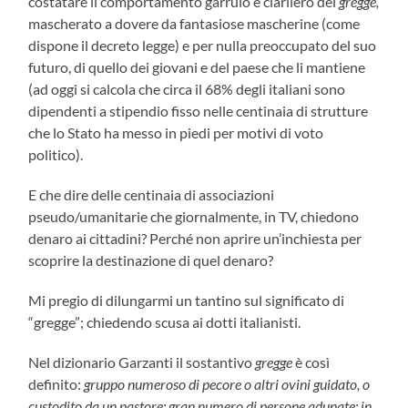
costatare il comportamento garrulo e ciarliero del
gregge,
mascherato a dovere da fantasiose mascherine (come
dispone il decreto legge) e per nulla preoccupato del suo
futuro, di quello dei giovani e del paese che li mantiene
(ad oggi si calcola che circa il 68% degli italiani sono
dipendenti a stipendio fisso nelle centinaia di strutture
che lo Stato ha messo in piedi per motivi di voto
politico).
E che dire delle centinaia di associazioni
pseudo/umanitarie che giornalmente, in TV, chiedono
denaro ai cittadini? Perché non aprire un’inchiesta per
scoprire la destinazione di quel denaro?
Mi pregio di dilungarmi un tantino sul significato di
“gregge”; chiedendo scusa ai dotti italianisti.
Nel dizionario Garzanti il sostantivo
gregge
è così
definito:
gruppo numeroso di pecore o altri ovini guidato, o
custodito da un pastore; gran numero di persone adunate; in