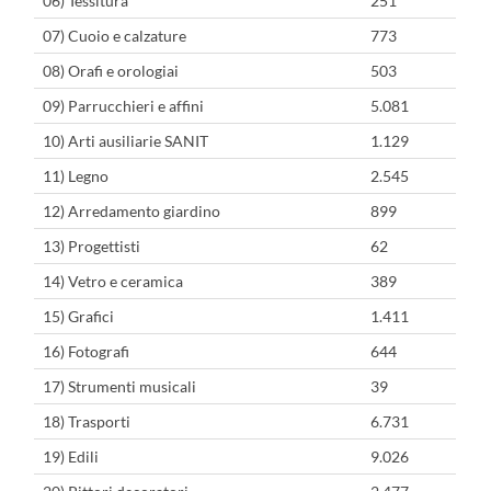
06) Tessitura
251
07) Cuoio e calzature
773
08) Orafi e orologiai
503
09) Parrucchieri e affini
5.081
10) Arti ausiliarie SANIT
1.129
11) Legno
2.545
12) Arredamento giardino
899
13) Progettisti
62
14) Vetro e ceramica
389
15) Grafici
1.411
16) Fotografi
644
17) Strumenti musicali
39
18) Trasporti
6.731
19) Edili
9.026