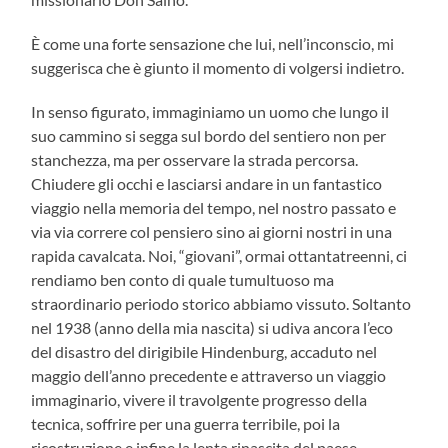
È come una forte sensazione che lui, nell’inconscio, mi
suggerisca che è giunto il momento di volgersi indietro.
In senso figurato, immaginiamo un uomo che lungo il
suo cammino si segga sul bordo del sentiero non per
stanchezza, ma per osservare la strada percorsa.
Chiudere gli occhi e lasciarsi andare in un fantastico
viaggio nella memoria del tempo, nel nostro passato e
via via correre col pensiero sino ai giorni nostri in una
rapida cavalcata. Noi, “giovani”, ormai ottantatreenni, ci
rendiamo ben conto di quale tumultuoso ma
straordinario periodo storico abbiamo vissuto. Soltanto
nel 1938 (anno della mia nascita) si udiva ancora l’eco
del disastro del dirigibile Hindenburg, accaduto nel
maggio dell’anno precedente e attraverso un viaggio
immaginario, vivere il travolgente progresso della
tecnica, soffrire per una guerra terribile, poi la
ricostruzione e infine la lenta rinascita del paese