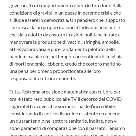
governo, il cui comportamento opera in toto fuori dalla
condizione di gravità in un paese in perenne crisi e che
s’illude essere in democrazia. Un pensiero che, supposto
che nasca da un gruppo italiano d’individui pensanti e
che sia tradotto da costoro in azioni politiche mirate a
manovrare la produzione di vaccini, siringhe, ampolle,
attrezzatura varia e pure l’andamento pilotato della
pandemia a piacere nel tempo, con centinaia di migliaia
di morti endemici; ebbene, credo che costoro meritino
una pena perlomeno proporzionata alle loro
responsabilità tuttora impunite.
Tutta l’estrema precisione matematica con cui, ora per
ora, è stato reso pubblico alle TV il decorso del COVID
sugli infetti ricoverati e sui morti, ha dell’incredibile,
considerando il caotico disordine esistente da almeno
un quarantennio nel settore sanitario, inoltre, non vi
sono parametri di comparazione con il passato. Teniamo
ben presente, ed è un fatto importante, che per il tempo