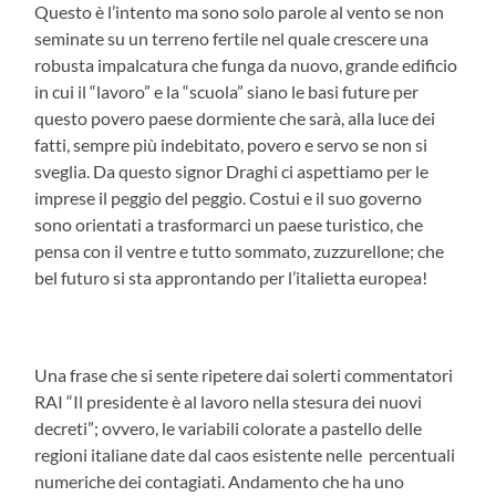
Questo è l’intento ma sono solo parole al vento se non
seminate su un terreno fertile nel quale crescere una
robusta impalcatura che funga da nuovo, grande edificio
in cui il “lavoro” e la “scuola” siano le basi future per
questo povero paese dormiente che sarà, alla luce dei
fatti, sempre più indebitato, povero e servo se non si
sveglia. Da questo signor Draghi ci aspettiamo per le
imprese il peggio del peggio. Costui e il suo governo
sono orientati a trasformarci un paese turistico, che
pensa con il ventre e tutto sommato, zuzzurellone; che
bel futuro si sta approntando per l’italietta europea!
Una frase che si sente ripetere dai solerti commentatori
RAI “Il presidente è al lavoro nella stesura dei nuovi
decreti”; ovvero, le variabili colorate a pastello delle
regioni italiane date dal caos esistente nelle percentuali
numeriche dei contagiati. Andamento che ha uno