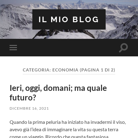
IL MIO BLOG
Attiva/
Attiva/disattiva
il
il
campo
menu
di
sui
ricerca
CATEGORIA:
ECONOMIA
(PAGINA 1 DI 2)
dispositivi
mobili
Ieri, oggi, domani; ma quale
futuro?
DICEMBRE 16, 2021
Quando la prima peluria ha iniziato ha invadermi il viso,
avevo già l’idea di immaginare la vita su questa terra
come un viaggio. Ricordo che questa fantasiosa