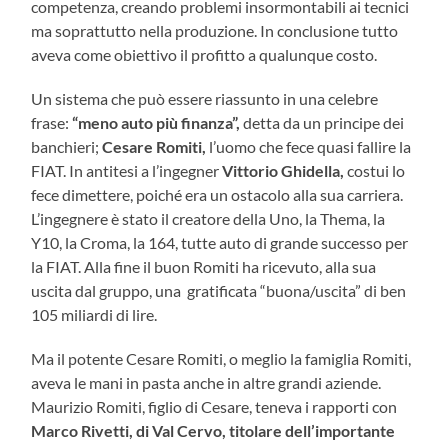
competenza, creando problemi insormontabili ai tecnici
ma soprattutto nella produzione. In conclusione tutto
aveva come obiettivo il profitto a qualunque costo.
Un sistema che può essere riassunto in una celebre
frase:
“meno auto più finanza”,
detta da un principe dei
banchieri;
Cesare Romiti,
l’uomo che fece quasi fallire la
FIAT. In antitesi a l’ingegner
Vittorio Ghidella,
costui lo
fece dimettere, poiché era un ostacolo alla sua carriera.
L’ingegnere è stato il creatore della Uno, la Thema, la
Y10, la Croma, la 164, tutte auto di grande successo per
la FIAT. Alla fine il buon Romiti ha ricevuto, alla sua
uscita dal gruppo, una gratificata “buona/uscita” di ben
105 miliardi di lire.
Ma il potente Cesare Romiti, o meglio la famiglia Romiti,
aveva le mani in pasta anche in altre grandi aziende.
Maurizio Romiti, figlio di Cesare, teneva i rapporti con
Marco Rivetti, di Val Cervo, titolare dell’importante