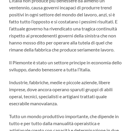
L’Italia non produce più benessere da almeno un
ventennio, causa governi incapaci di produrre trend
positivi in ogni settore del mondo del lavoro, anzi, si è
fatto tutto l’opposto e si costatano i pessimi risultati. E
l’attuale governo ha rivendicato una tragica continuità
rispetto ai precedenenti governi della sinistra che non
hanno mosso dito per operare alla tutela di quel che
rimane della fabbrica che produce seriamente lavoro.
Il Piemonte è stato un settore principe in economia dello
sviluppo, dando benessere a tutta l’Italia.
Industrie, fabbriche, medie e piccole aziende, libere
imprese, dove ancora operano sparuti gruppi di abili
operai, tecnici, specialisti e artigiani trattati quale
esecrabile manovalanza.
Tutto un mondo produttivo importante, che dipende in
tutto e per tutto dalla manualità operaistica e
artigianale creato con capacità e determinazione in due