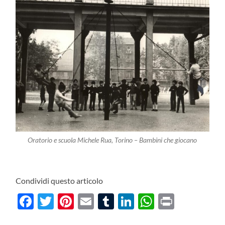
Oratorio e scuola Michele Rua, Torino – Bambini che giocano
Condividi questo articolo
Facebook
Twitter
Pinterest
Email
Tumblr
LinkedIn
WhatsAp
Print