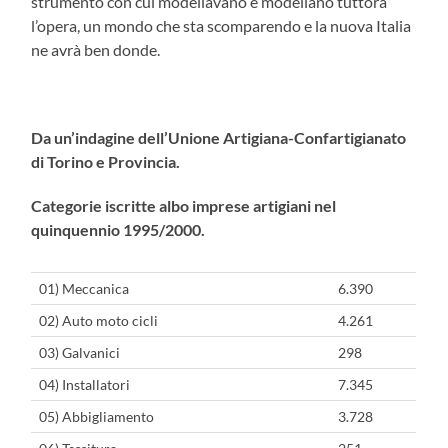
strumento con cui modellavano e modellano tuttora
l’opera, un mondo che sta scomparendo e la nuova Italia
ne avrà ben donde.
Da un’indagine dell’Unione Artigiana-Confartigianato
di Torino e Provincia.
Categorie iscritte albo imprese artigiani nel
quinquennio 1995/2000.
01) Meccanica
6.390
02) Auto moto cicli
4.261
03) Galvanici
298
04) Installatori
7.345
05) Abbigliamento
3.728