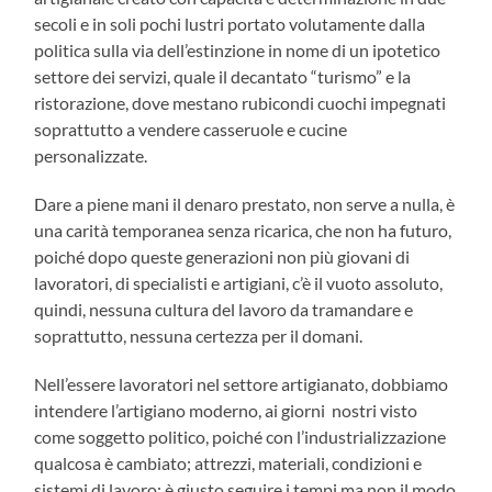
secoli e in soli pochi lustri portato volutamente dalla
politica sulla via dell’estinzione in nome di un ipotetico
settore dei servizi, quale il decantato “turismo” e la
ristorazione, dove mestano rubicondi cuochi impegnati
soprattutto a vendere casseruole e cucine
personalizzate.
Dare a piene mani il denaro prestato, non serve a nulla, è
una carità temporanea senza ricarica, che non ha futuro,
poiché dopo queste generazioni non più giovani di
lavoratori, di specialisti e artigiani, c’è il vuoto assoluto,
quindi, nessuna cultura del lavoro da tramandare e
soprattutto, nessuna certezza per il domani.
Nell’essere lavoratori nel settore artigianato, dobbiamo
intendere l’artigiano moderno, ai giorni nostri visto
come soggetto politico, poiché con l’industrializzazione
qualcosa è cambiato; attrezzi, materiali, condizioni e
sistemi di lavoro; è giusto seguire i tempi ma non il modo