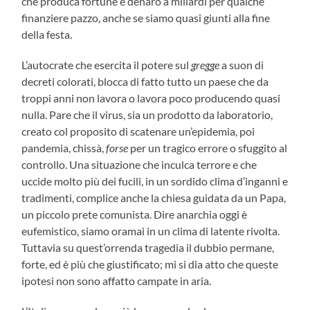
che produca fortune e denaro a miliardi per qualche
finanziere pazzo, anche se siamo quasi giunti alla fine
della festa.
L’autocrate che esercita il potere sul
gregge
a suon di
decreti colorati, blocca di fatto tutto un paese che da
troppi anni non lavora o lavora poco producendo quasi
nulla. Pare che il virus, sia un prodotto da laboratorio,
creato col proposito di scatenare un’epidemia, poi
pandemia, chissà,
forse
per un tragico errore o sfuggito al
controllo. Una situazione che inculca terrore e che
uccide molto più dei fucili, in un sordido clima d’inganni e
tradimenti, complice anche la chiesa guidata da un Papa,
un piccolo prete comunista. Dire anarchia oggi è
eufemistico, siamo oramai in un clima di latente rivolta.
Tuttavia su quest’orrenda tragedia il dubbio permane,
forte, ed è più che giustificato; mi si dia atto che queste
ipotesi non sono affatto campate in aria.