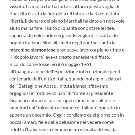
vissuta. La molla che ha fatto scattare questa voglia di
rinascita è stata la fine della dittatura e la riacquistata
libertà. Il denaro del piano Marshall ha dato un notevole
aiuto ma ha fare il salto di qualità sono state le idee,
capacità di realizzarle e la grande voglia di riscatto del
popolo italiano. Sino alla metà degli anni sessanta la
macchina piemontese
produceva lavoro a pieno ritmo e
il “doppio lavoro” aveva creato benessere diffuso.
Ricordo come fosse ieri il 6 maggio 1961,
all’inaugurazione dell’esposizione internazionale per il
centenario dell’unità d’Italia, quando noi alpini sciatori
del “Battaglione Aosta”, in tuta bianca, sfilavamo
orgogliosi in “ordine chiuso” di fronte al presidente
Gronchi e ai vari ospiti europei e americani, allibiti e
ammirati dal “miracolo economico italiano” operato in
appena un decennio. Oggi ricordiamo quel giorno con in
bocca l’amaro fiele della delusione nel vedere com’è
ridotta l’Italia, senza nemmeno un esercito di leva da