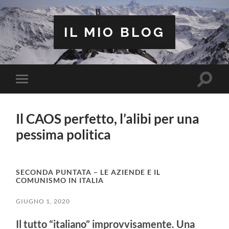
IL MIO BLOG
Attiva/
Attiva/disattiva
il
il
campo
menu
di
sui
ricerca
Il CAOS perfetto, l’alibi per una
dispositivi
mobili
pessima politica
SECONDA PUNTATA – LE AZIENDE E IL
COMUNISMO IN ITALIA
GIUGNO 1, 2020
Il tutto “italiano” improvvisamente.
Una