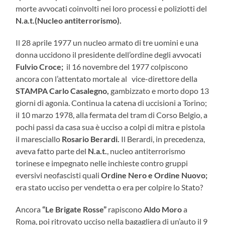
morte avvocati coinvolti nei loro processi e poliziotti del
N.a.t.(Nucleo antiterrorismo).
Il 28 aprile 1977 un nucleo armato di tre uomini e una
donna uccidono il presidente dell’ordine degli avvocati
Fulvio Croce;
il 16 novembre del 1977 colpiscono
ancora con l’attentato mortale al vice-direttore della
STAMPA
Carlo Casalegno,
gambizzato e morto dopo 13
giorni di agonia. Continua la catena di uccisioni a Torino;
il 10 marzo 1978, alla fermata del tram di Corso Belgio, a
pochi passi da casa sua è ucciso a colpi di mitra e pistola
il maresciallo
Rosario Berardi.
Il Berardi, in precedenza,
aveva fatto parte del
N.a.t.
, nucleo antiterrorismo
torinese e impegnato nelle inchieste contro gruppi
eversivi neofascisti quali
Ordine Nero e Ordine Nuovo;
era stato ucciso per vendetta o era per colpire lo Stato?
Ancora
“Le Brigate Rosse”
rapiscono
Aldo Moro
a
Roma, poi ritrovato ucciso nella bagagliera di un’auto il 9