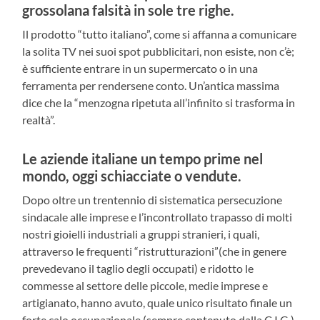
grossolana falsità in sole tre righe.
Il prodotto “tutto italiano”, come si affanna a comunicare
la solita TV nei suoi spot pubblicitari, non esiste, non c’è;
è sufficiente entrare in un supermercato o in una
ferramenta per rendersene conto. Un’antica massima
dice che la “menzogna ripetuta all’infinito si trasforma in
realtà”.
Le aziende italiane un tempo prime nel
mondo, oggi schiacciate o vendute.
Dopo oltre un trentennio di sistematica persecuzione
sindacale alle imprese e l’incontrollato trapasso di molti
nostri gioielli industriali a gruppi stranieri, i quali,
attraverso le frequenti “ristrutturazioni”(che in genere
prevedevano il taglio degli occupati) e ridotto le
commesse al settore delle piccole, medie imprese e
artigianato, hanno avuto, quale unico risultato finale un
forte calo occupazionale (sempre contenuto dalla C.I.G.)