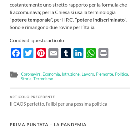
costantemente uno stretto rapporto per la formula che
li accomunava; per la Chiesa si usa la terminologia
“
potere temporale”,
per il
P.C.
“potere indiscriminato”.
Sono e rimangono due rovine per l’Italia.
Condividi questo articolo
Facebook
Twitter
Pinterest
Email
Tumblr
LinkedIn
WhatsAp
Print
Coronavirs
,
Economia
,
Istruzione
,
Lavoro
,
Piemonte
,
Politica
,
Storia
,
Terrorismo
ARTICOLO PRECEDENTE
Il CAOS perfetto, l’alibi per una pessima politica
PRIMA PUNTATA – LA PANDEMIA