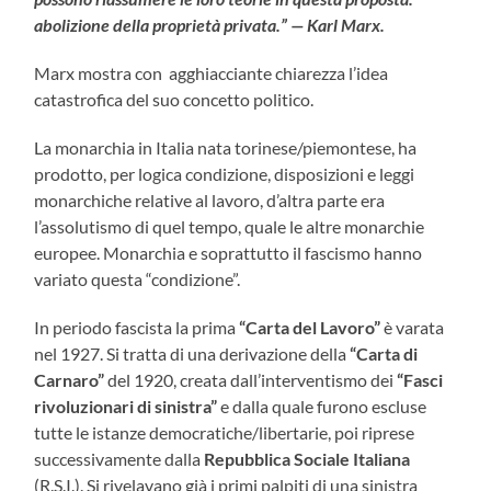
abolizione della proprietà privata.” — Karl Marx.
Marx mostra con agghiacciante chiarezza l’idea
catastrofica del suo concetto politico.
La monarchia in Italia nata torinese/piemontese, ha
prodotto, per logica condizione, disposizioni e leggi
monarchiche relative al lavoro, d’altra parte era
l’assolutismo di quel tempo, quale le altre monarchie
europee. Monarchia e soprattutto il fascismo hanno
variato questa “condizione”.
In periodo fascista la prima
“Carta del Lavoro”
è varata
nel 1927. Si tratta di una derivazione della
“Carta di
Carnaro”
del 1920, creata dall’interventismo dei
“Fasci
rivoluzionari di sinistra”
e dalla quale furono escluse
tutte le istanze democratiche/libertarie, poi riprese
successivamente dalla
Repubblica Sociale Italiana
(R.S.I.). Si rivelavano già i primi palpiti di una sinistra