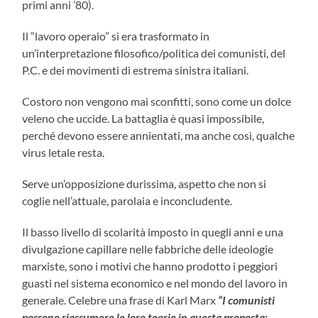
primi anni ’80).
Il “lavoro operaio” si era trasformato in
un’interpretazione filosofico/politica dei comunisti, del
P.C. e dei movimenti di estrema sinistra italiani.
Costoro non vengono mai sconfitti, sono come un dolce
veleno che uccide. La battaglia è quasi impossibile,
perché devono essere annientati, ma anche così, qualche
virus letale resta.
Serve un’opposizione durissima, aspetto che non si
coglie nell’attuale, parolaia e inconcludente.
Il basso livello di scolarità imposto in quegli anni e una
divulgazione capillare nelle fabbriche delle ideologie
marxiste, sono i motivi che hanno prodotto i peggiori
guasti nel sistema economico e nel mondo del lavoro in
generale. Celebre una frase di Karl Marx
“
I comunisti
possono riassumere le loro teorie in questa proposta: