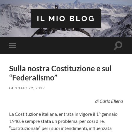
IL MIO BLOG
Attiva/
Attiva/disattiva
il
il
campo
menu
di
sui
ricerca
Sulla nostra Costituzione e sul
dispositivi
mobili
“Federalismo”
GENNAIO 22, 2019
di Carlo Ellena
La Costituzione italiana, entrata in vigore il 1° gennaio
1948, è sempre stata un problema, per così dire,
“costituzionale” per i suoi intendimenti, influenzata