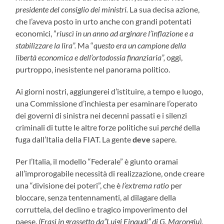
presidente del consiglio dei ministri.
La sua decisa azione,
che l’aveva posto in urto anche con grandi potentati
economici, ”
riuscì in un anno ad arginare l’inflazione e a
stabilizzare la lira”.
Ma “
questo era un campione della
libertà economica e dell’ortodossia finanziaria”,
oggi,
purtroppo, inesistente nel panorama politico.
Ai giorni nostri, aggiungerei d’istituire, a tempo e luogo,
una Commissione d’inchiesta per esaminare l’operato
dei governi di sinistra nei decenni passati e i silenzi
criminali di tutte le altre forze politiche sui
perché
della
fuga dall’Italia della FIAT. La gente
deve
sapere.
Per l’Italia, il modello “Federale” è giunto oramai
all’improrogabile necessità di realizzazione, onde creare
una “divisione dei poteri”, che è
l’extrema ratio
per
bloccare, senza tentennamenti, al dilagare della
corruttela, del declino e tragico impoverimento del
paese.
(Frasi in grassetto da”Luigi Einaudi” di G. Marongiu).