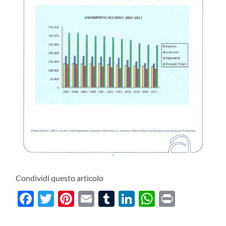
Condividi questo articolo
Facebook
Twitter
Pinterest
Email
Tumblr
LinkedIn
WhatsAp
Print