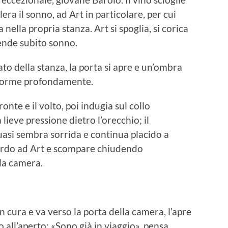
elera il sonno, ad Art in particolare, per cui
nella propria stanza. Art si spoglia, si corica
rende subito sonno.
ato della stanza, la porta si apre e un’ombra
 dorme profondamente.
nte e il volto, poi indugia sul collo
ieve pressione dietro l’orecchio; il
uasi sembra sorrida e continua placido a
ardo ad Art e scompare chiudendo
lla camera.
con cura e va verso la porta della camera, l’apre
 all’aperto: «Sono già in viaggio», pensa