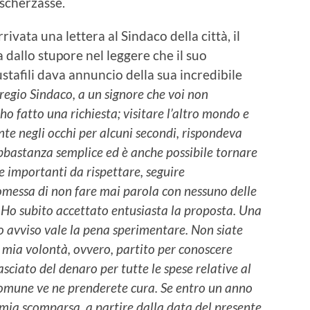
 scherzasse.
ivata una lettera al Sindaco della città, il
a dallo stupore nel leggere che il suo
tafili dava annuncio della sua incredibile
regio Sindaco, a un signore che voi non
ho fatto una richiesta; visitare l’altro mondo e
te negli occhi per alcuni secondi, rispondeva
bastanza semplice ed è anche possibile tornare
le importanti da rispettare, seguire
romessa di non fare mai parola con nessuno delle
. Ho subito accettato entusiasta la proposta. Una
o avviso vale la pena sperimentare. Non siate
r mia volontà, ovvero, partito per conoscere
asciato del denaro per tutte le spese relative al
 Comune ve ne prenderete cura. Se entro un anno
 mia scomparsa, a partire dalla data del presente