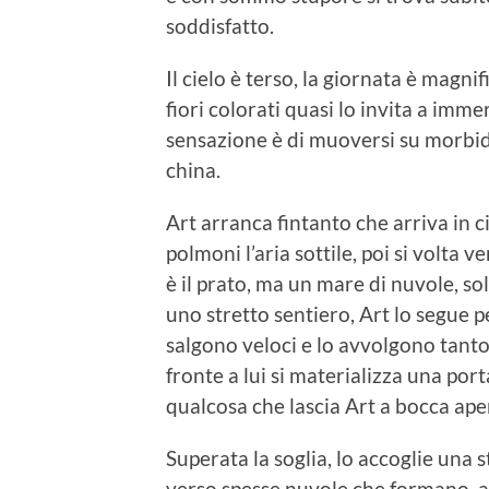
soddisfatto.
Il cielo è terso, la giornata è magni
fiori colorati quasi lo invita a imme
sensazione è di muoversi su morbid
china.
Art arranca fintanto che arriva in c
polmoni l’aria sottile, poi si volta
è il prato, ma un mare di nuvole, sol
uno stretto sentiero, Art lo segue 
salgono veloci e lo avvolgono tanto 
fronte a lui si materializza una po
qualcosa che lascia Art a bocca ape
Superata la soglia, lo accoglie una
verso spesse nuvole che formano, a 