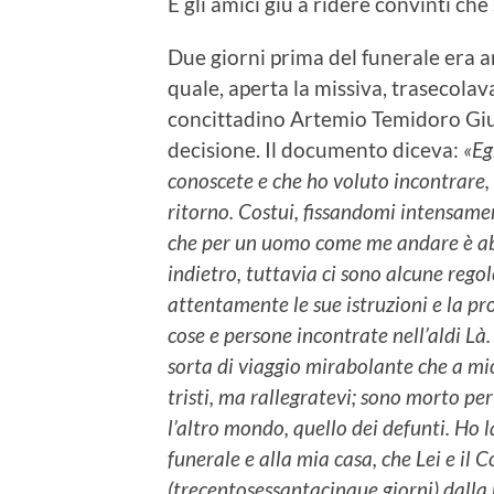
E gli amici giù a ridere convinti che
Due giorni prima del funerale era arr
quale, aperta la missiva, trasecolav
concittadino Artemio Temidoro Gius
decisione. Il documento diceva:
«Eg
conoscete e che ho voluto incontrare, 
ritorno. Costui, fissandomi intensamen
che per un uomo come me andare è ab
indietro, tuttavia ci sono alcune rego
attentamente le sue istruzioni e la p
cose e persone incontrate nell’aldi Là
sorta di viaggio mirabolante che a mi
tristi, ma rallegratevi; sono morto pe
l’altro mondo, quello dei defunti. Ho l
funerale e alla mia casa, che Lei e il
(trecentosessantacinque giorni) dalla