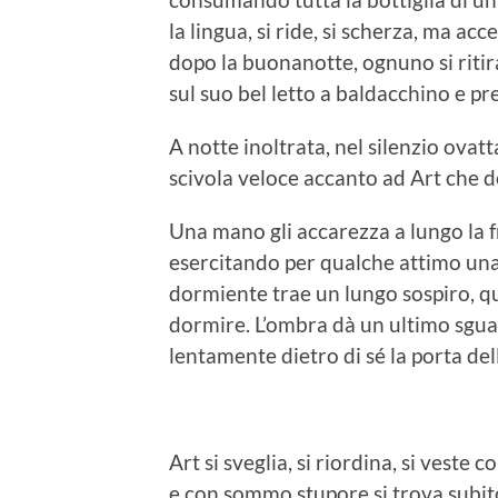
la lingua, si ride, si scherza, ma acc
dopo la buonanotte, ognuno si ritira 
sul suo bel letto a baldacchino e p
A notte inoltrata, nel silenzio ovatt
scivola veloce accanto ad Art che
Una mano gli accarezza a lungo la fro
esercitando per qualche attimo una l
dormiente trae un lungo sospiro, q
dormire. L’ombra dà un ultimo sgu
lentamente dietro di sé la porta de
Art si sveglia, si riordina, si veste 
e con sommo stupore si trova subito