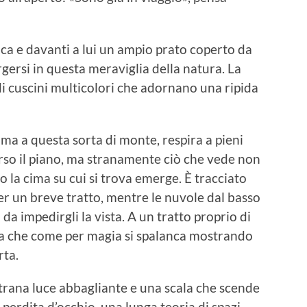
fica e davanti a lui un ampio prato coperto da
rgersi in questa meraviglia della natura. La
i cuscini multicolori che adornano una ripida
ima a questa sorta di monte, respira a pieni
 verso il piano, ma stranamente ciò che vede non
o la cima su cui si trova emerge. È tracciato
per un breve tratto, mentre le nuvole dal basso
da impedirgli la vista. A un tratto proprio di
rta che come per magia si spalanca mostrando
rta.
 strana luce abbagliante e una scala che scende
perdita d’occhio, una lunga teoria di spazi