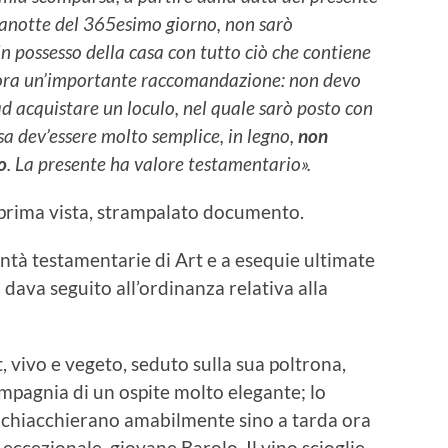
anotte del 365esimo giorno, non sarò
n possesso della casa con tutto ciò che contiene
cora un’importante raccomandazione: non devo
d acquistare un loculo, nel quale sarò posto con
ssa dev’essere molto semplice, in legno,
non
o
. La presente ha valore testamentario».
a prima vista, strampalato documento.
lontà testamentarie di Art e a esequie ultimate
 dava seguito all’ordinanza relativa alla
t, vivo e vegeto, seduto sulla sua poltrona,
ompagnia di un ospite molto elegante; lo
ue chiacchierano amabilmente sino a tarda ora
eccezionale, giovane Barolo. Il vino scioglie