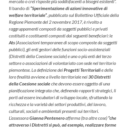
mercato o crei risposte più soddisfacenti a bisogni esistenti”.
Il bando di
“Sperimentazione di azioni innovative di
welfare territoriale”
, pubblicato sul Bollettino Ufficiale della
Regione Piemonte del 2 novembre 2017, è rivolto a
raggruppamenti composti da soggetti pubblici e privati
costituiti e costituenti composti dai seguenti beneficiari: le
Ats
(Associazioni temporanee di scopo composte da soggetti
pubblici), gli enti gestori delle funzioni socio-assistenziali
(Distretti della Coesione sociale) e uno o più enti del terzo
settore o associazioni di volontariato con sede nel territorio
piemontese.
La definizione dei
Progetti Territoriali
e delle
loro finalità avviene a livello territoriale nei
30 Distretti
della Coesione sociale
che devono essere oggetto di una
pianificazione integrata che, definendo rapporti strategici, li
porti ad essere incubatori di sviluppo locale, sfruttando la
ricchezza e la varietà dei settori produttivi, del lavoro,
culturali, sociali e ambientali presenti sui territori.
L’assessora
Gianna Pentenero
afferma (tra altre cose)
“che
attraverso i Distretti si può, ad esempio, realizzare forme