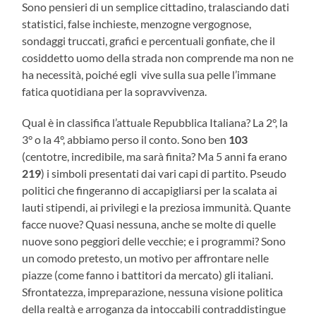
Sono pensieri di un semplice cittadino, tralasciando dati
statistici, false inchieste, menzogne vergognose,
sondaggi truccati, grafici e percentuali gonfiate, che il
cosiddetto uomo della strada non comprende ma non ne
ha necessità, poiché egli vive sulla sua pelle l’immane
fatica quotidiana per la sopravvivenza.
Qual è in classifica l’attuale Repubblica Italiana? La 2°, la
3° o la 4°, abbiamo perso il conto. Sono ben
103
(centotre, incredibile, ma sarà finita? Ma 5 anni fa erano
219
) i simboli presentati dai vari capi di partito. Pseudo
politici che fingeranno di accapigliarsi per la scalata ai
lauti stipendi, ai privilegi e la preziosa immunità. Quante
facce nuove? Quasi nessuna, anche se molte di quelle
nuove sono peggiori delle vecchie; e i programmi? Sono
un comodo pretesto, un motivo per affrontare nelle
piazze (come fanno i battitori da mercato) gli italiani.
Sfrontatezza, impreparazione, nessuna visione politica
della realtà e arroganza da intoccabili contraddistingue