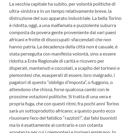
La vecchia capitale ha subito, per volontà politiche di
ultra-sinistra e in un tempo relativamente breve, la
distruzione del suo apparato industriale. La bella Torino
è ridotta, oggi, a una malfamata e puzzolente suburra
composta da povera gente proveniente dai vari paesi
africani e frotte di disoccupati-sfaccendati che non
hanno patria. La decadenza della città non è casuale, è
stata perseguita con manifesta volontà, sino a essere
ridotta a Ente Regionale di carità e ricovero per
disperati, mantenuti e coccolati, a scapito dei torinesi e
piemontesi che, esasperati di essere, loro malgrado, i
pagatori di questo “obbligo d’imposta”, o fuggono, o
attendono che chissà, forse qualcosa cambi con le
prossime votazioni politiche. Si tratta di una vera e
propria fuga, che con questi ritmi, fra pochi anni Torino
sarà un sottoprodotto africano; a questo punto ecco
risuonare l’eco del fatidico “razzisti!”, dai falsi buonisti
ma lo è esattamente al contrario e con cotanta
arroganza per cui i piemontesi e torinesi emigrano. In