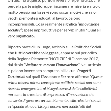
Un declino a questo punto irreversibile per la città, che
perde la parte migliore, per incamerare miseria e altro di
molto peggio ma forse vi sono oscuri motivi che a noi,
vecchi piemontesi educati al lavoro, paiono
incomprensibili. Cosa realmente significa
“innovazione
sociale?”
; spese improduttive per servizi inutili? Qual è il
vero significato?
Riporto parte di un lungo, articolo sulle Politiche Sociali
che tutti dovrebbero leggere,
apparso sul periodico
della Regione Piemonte “NOTIZIE” di Dicembre 2017,
dal titolo
“Welfare sì, ma con l’innovazione
”.
Nell’articolo
ci paiono invece ben comprensibili alcuni
Progetti
Territoriali
sui quali l’Assessore
Ferrero
afferma:
“Questa
prima misura mira a concepire le politiche sociali non come
risposta emergenziale ai bisogni espressi dalla collettività
ma come la creazione di un processo d’innovazione che
consenta di generare un cambiamento nelle relazioni sociali
e risponda ai nuovi bisogni ancora non soddisfatti dal