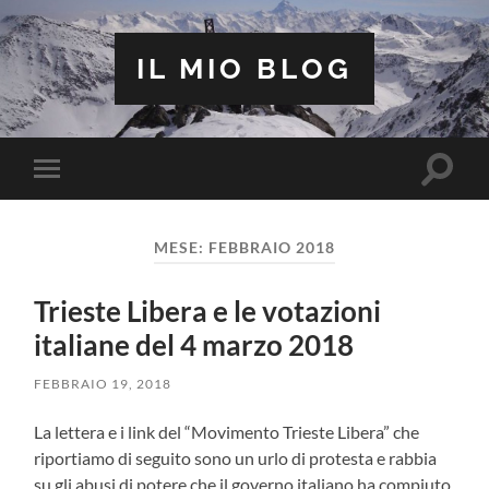
IL MIO BLOG
Attiva/
Attiva/disattiva
il
il
campo
menu
di
sui
ricerca
MESE:
FEBBRAIO 2018
dispositivi
mobili
Trieste Libera e le votazioni
italiane del 4 marzo 2018
FEBBRAIO 19, 2018
La lettera e i link del “Movimento Trieste Libera” che
riportiamo di seguito sono un urlo di protesta e rabbia
su gli abusi di potere che il governo italiano ha compiuto