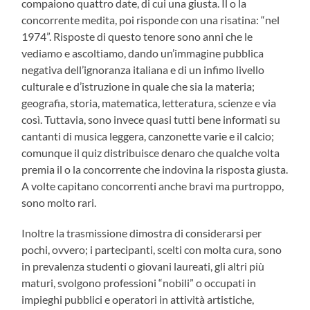
compaiono quattro date, di cui una giusta. Il o la
concorrente medita, poi risponde con una risatina: “nel
1974”. Risposte di questo tenore sono anni che le
vediamo e ascoltiamo, dando un’immagine pubblica
negativa dell’ignoranza italiana e di un infimo livello
culturale e d’istruzione in quale che sia la materia;
geografia, storia, matematica, letteratura, scienze e via
così. Tuttavia, sono invece quasi tutti bene informati su
cantanti di musica leggera, canzonette varie e il calcio;
comunque il quiz distribuisce denaro che qualche volta
premia il o la concorrente che indovina la risposta giusta.
A volte capitano concorrenti anche bravi ma purtroppo,
sono molto rari.
Inoltre la trasmissione dimostra di considerarsi per
pochi, ovvero; i partecipanti, scelti con molta cura, sono
in prevalenza studenti o giovani laureati, gli altri più
maturi, svolgono professioni “nobili” o occupati in
impieghi pubblici e operatori in attività artistiche,