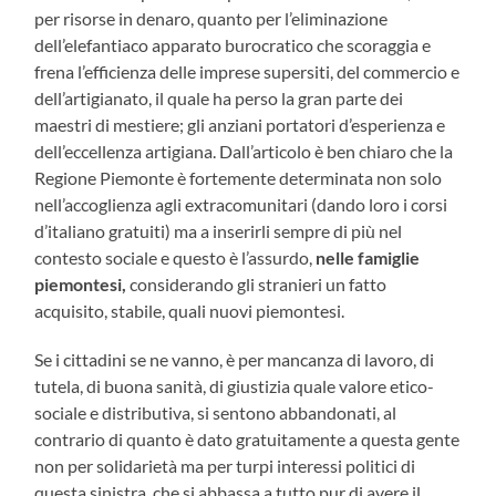
per risorse in denaro, quanto per l’eliminazione
dell’elefantiaco apparato burocratico che scoraggia e
frena l’efficienza delle imprese supersiti, del commercio e
dell’artigianato, il quale ha perso la gran parte dei
maestri di mestiere; gli anziani portatori d’esperienza e
dell’eccellenza artigiana. Dall’articolo è ben chiaro che la
Regione Piemonte è fortemente determinata non solo
nell’accoglienza agli extracomunitari (dando loro i corsi
d’italiano gratuiti) ma a inserirli sempre di più nel
contesto sociale e questo è l’assurdo,
nelle famiglie
piemontesi,
considerando gli stranieri un fatto
acquisito, stabile, quali nuovi piemontesi.
Se i cittadini se ne vanno, è per mancanza di lavoro, di
tutela, di buona sanità, di giustizia quale valore etico-
sociale e distributiva, si sentono abbandonati, al
contrario di quanto è dato gratuitamente a questa gente
non per solidarietà ma per turpi interessi politici di
questa sinistra, che si abbassa a tutto pur di avere il