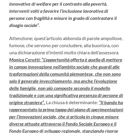
innovative di welfare per il contrasto alla povertà,
interventi volti a favorire l’inclusione lavorativa di
persone con fragilità e misure in grado di contrastare il
disagio sociale”.
Attenzione; quest’articolo abbonda di parole ampollose,
fumose, che servono per concludere, alla buon’ora, con
una dichiarazione d’intenti molto chiara dell’assessora
Monica Cerutti:
“
L’opportunità offerta è quella di mettere
in campo innovazione nell’ambito sociale che guardi alle
trasformazioni della comunità piemontese, che non sono
solo il generale invecchiamento, ma anche l’evoluzione
delle famiglie, non più composte secondo il modello
tradizionale e con una significativa presenza di persone di
origine straniera”.
La chiusa è determinante:
“Il bando ha
rappresentato la prima tappa del piano di sperimentazioni
per l’innovazioni sociale, che si articola in cinque misure
diverse attuate attraverso il Fondo Sociale Europeo e il
Fondo Europeo di sviluppo regionale, stanziando risorse