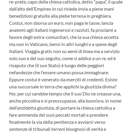
re-prete, capo della chiesa cattolica, detto “papa”, il quale
dall’alto dell’Empireo in cui risiede invia a piene mani
benedizioni gratuite alla plebe terrena in preghiera.
Costui, non sborsa un euro, non paga le tasse, lancia
anatemi agli italiani ingenerosi e razzisti, fa proclami a
favore degli extra-comunitari, che la sua chiesa accetta
ma non in Vaticano, bensì in altri luoghi e a spese degli
italiani. Viaggia gratis non su aerei di linea ma a servizio
solo suo e del suo seguito, come si addice a un re, ed è
risaputo che (il suo Stato) è luogo delle peggiori
nefandezze che l’essere umano possa immaginare.
Eppure costui è venerato da eserciti di credenti. Esiste
una succursale in terra che applichi la giustizia divina?
No; per cui sarebbe tempo che il suo Dio ne creasse una,
anche piccolina e si preoccupasse, alla buon’ora, in nome
dell’anzidetta giustizia, di portare la chiesa cattolica a
fare ammenda dei suoi peccati mortali e prendere
finalmente la via della penitenza e avviarsi verso
sentenze di tribunali terreni bisognosi di verità e