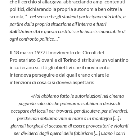
che il cerchio si allargava, abbracciando ampi contenuti
politici, dichiarando la propria autonomia ben oltre la
scuola,
“…nel senso che gli studenti partecipano alla lotta, a
partire dalla propria situazione all’interno
e fuori
dall’Università
e questo costituisce la base irrinunciabile di
ogni confronto politico…”
Il 18 marzo 1977 il movimento dei Circoli del
Proletariato Giovanile di Torino distribuiva un volantino
in cui erano scritti gli obiettivi che il movimento
intendeva perseguire e dai quali erano chiare le
intenzioni di cosa ci si doveva aspettare:
«Noi abbiamo fatto le autoriduzioni nei cinema
pagando solo ciò che potevamo e abbiamo
deciso di
occupare dei locali per trovarci, per discutere, per divertirci,
perché non abbiamo
ville al mare o in montagna […] I
giornali borghesi ci accusano di essere provocatori e
violenti
per dividerci dagli operai delle fabbriche […] usano i carri