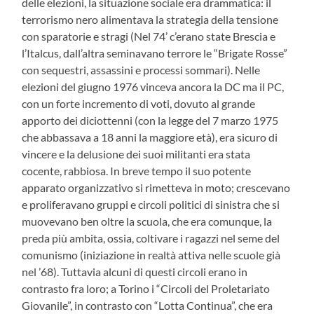
delle elezioni, la situazione sociale era drammatica: il
terrorismo nero alimentava la strategia della tensione
con sparatorie e stragi (Nel 74’ c’erano state Brescia e
l’Italcus, dall’altra seminavano terrore le “Brigate Rosse”
con sequestri, assassini e processi sommari). Nelle
elezioni del giugno 1976 vinceva ancora la DC ma il PC,
con un forte incremento di voti, dovuto al grande
apporto dei diciottenni (con la legge del 7 marzo 1975
che abbassava a 18 anni la maggiore età), era sicuro di
vincere e la delusione dei suoi militanti era stata
cocente, rabbiosa. In breve tempo il suo potente
apparato organizzativo si rimetteva in moto; crescevano
e proliferavano gruppi e circoli politici di sinistra che si
muovevano ben oltre la scuola, che era comunque, la
preda più ambita, ossia, coltivare i ragazzi nel seme del
comunismo (iniziazione in realtà attiva nelle scuole già
nel ’68). Tuttavia alcuni di questi circoli erano in
contrasto fra loro; a Torino i “Circoli del Proletariato
Giovanile”, in contrasto con “Lotta Continua”, che era