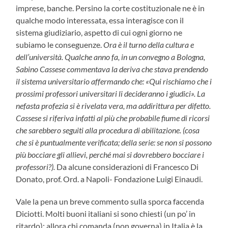
imprese, banche. Persino la corte costituzionale ne è in
qualche modo interessata, essa interagisce con il
sistema giudiziario, aspetto di cui ogni giorno ne
subiamo le conseguenze.
Ora è il turno della cultura e
dell’università. Qualche anno fa, in un convegno a Bologna,
Sabino Cassese commentava la deriva che stava prendendo
il sistema universitario affermando che: «Qui rischiamo che i
prossimi professori universitari li decideranno i giudici». La
nefasta profezia si è rivelata vera, ma addirittura per difetto.
Cassese si riferiva infatti al più che probabile fiume di ricorsi
che sarebbero seguiti alla procedura di abilitazione. (cosa
che si è puntualmente verificata; della serie: se non si possono
più bocciare gli allievi, perché mai si dovrebbero bocciare i
professori?).
Da alcune considerazioni di Francesco Di
Donato, prof. Ord. a Napoli- Fondazione Luigi Einaudi.
Vale la pena un breve commento sulla sporca faccenda
Diciotti. Molti buoni italiani si sono chiesti (un po’ in
ritardo): allora chi comanda (non governa) in Italia è la