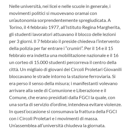
Nelle università, nei licei e nelle scuole in generale, i
movimenti politici si muovevano oramai con
un’autonomia sorprendentemente spregiudicata. A
Torino, il 4 febbraio 1977, all’Istituto Regina Margherita,
gli studenti lavoratori attuavano il blocco delle lezioni
per 3 giorni. Il 7 febbraio il preside chiedeva l’intervento
della polizia per far entrare i “crumiri”. Per il 14 e il 15
febbraio era indetta una mobilitazione nazionale e il 16
un corteo di 15.000 studenti percorreva il centro della
città. Un migliaio di giovani dei Circoli Proletari Giovanili
bloccavano le strade intorno la stazione ferroviaria. Si
era perso il senso della misura; i manifestanti volevano
arrivare alla sede di Comunione e Liberazione e il
Comune, che erano presidiati dalla FGCI la quale, con
una sorta di servizio d’ordine, intendeva evitare violenze.
In quest’occasione si consumava la frattura della FGCI
con i Circoli Proletari e i movimenti di massa.
Un’assemblea all’università chiudeva la giornata.