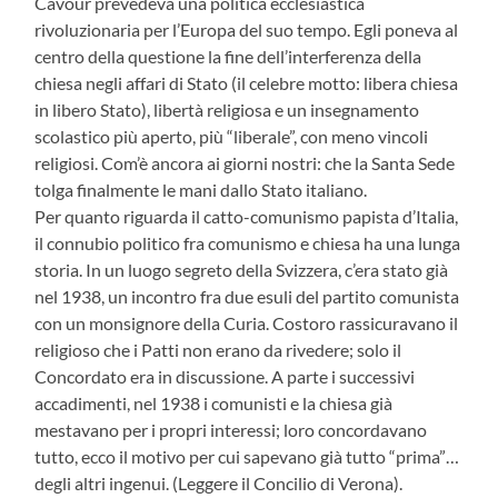
Cavour prevedeva una politica ecclesiastica
rivoluzionaria per l’Europa del suo tempo. Egli poneva al
centro della questione la fine dell’interferenza della
chiesa negli affari di Stato (il celebre motto: libera chiesa
in libero Stato), libertà religiosa e un insegnamento
scolastico più aperto, più “liberale”, con meno vincoli
religiosi. Com’è ancora ai giorni nostri: che la Santa Sede
tolga finalmente le mani dallo Stato italiano.
Per quanto riguarda il catto-comunismo papista d’Italia,
il connubio politico fra comunismo e chiesa ha una lunga
storia. In un luogo segreto della Svizzera, c’era stato già
nel 1938, un incontro fra due esuli del partito comunista
con un monsignore della Curia. Costoro rassicuravano il
religioso che i Patti non erano da rivedere; solo il
Concordato era in discussione. A parte i successivi
accadimenti, nel 1938 i comunisti e la chiesa già
mestavano per i propri interessi; loro concordavano
tutto, ecco il motivo per cui sapevano già tutto “prima”…
degli altri ingenui. (Leggere il Concilio di Verona).