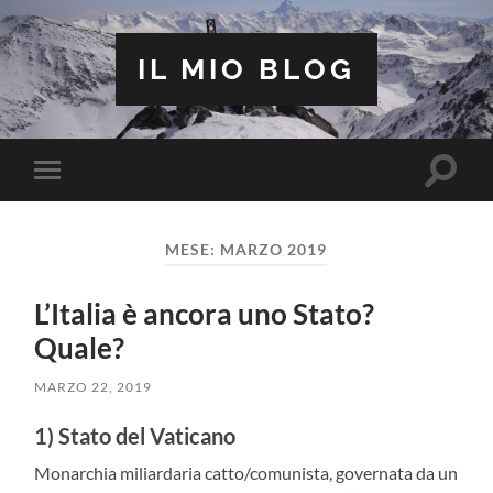
IL MIO BLOG
Attiva/
Attiva/disattiva
il
il
campo
menu
di
sui
ricerca
MESE:
MARZO 2019
dispositivi
mobili
L’Italia è ancora uno Stato?
Quale?
MARZO 22, 2019
1) Stato del Vaticano
Monarchia miliardaria catto/comunista, governata da un