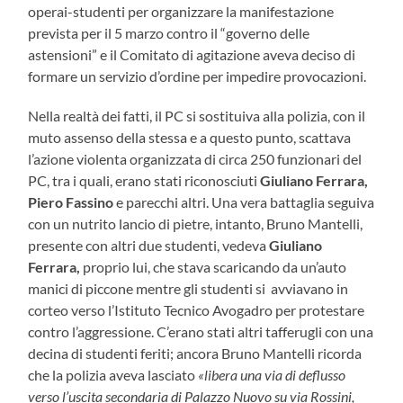
operai-studenti per organizzare la manifestazione
prevista per il 5 marzo contro il “governo delle
astensioni” e il Comitato di agitazione aveva deciso di
formare un servizio d’ordine per impedire provocazioni.
Nella realtà dei fatti, il PC si sostituiva alla polizia, con il
muto assenso della stessa e a questo punto, scattava
l’azione violenta organizzata di circa 250 funzionari del
PC, tra i quali, erano stati riconosciuti
Giuliano Ferrara,
Piero Fassino
e parecchi altri. Una vera battaglia seguiva
con un nutrito lancio di pietre, intanto, Bruno Mantelli,
presente con altri due studenti, vedeva
Giuliano
Ferrara,
proprio lui, che stava scaricando da un’auto
manici di piccone mentre gli studenti si avviavano in
corteo verso l’Istituto Tecnico Avogadro per protestare
contro l’aggressione. C’erano stati altri tafferugli con una
decina di studenti feriti; ancora Bruno Mantelli ricorda
che la polizia aveva lasciato
«libera una via di deflusso
verso l’uscita secondaria di Palazzo Nuovo su via Rossini,