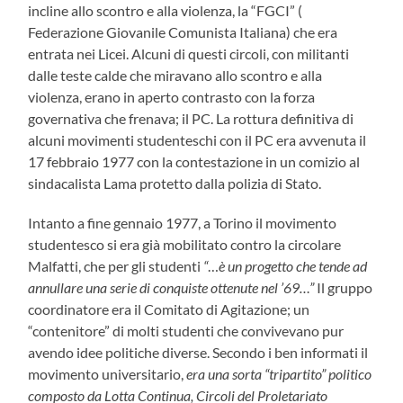
incline allo scontro e alla violenza, la “FGCI” (
Federazione Giovanile Comunista Italiana) che era
entrata nei Licei. Alcuni di questi circoli, con militanti
dalle teste calde che miravano allo scontro e alla
violenza, erano in aperto contrasto con la forza
governativa che frenava; il PC. La rottura definitiva di
alcuni movimenti studenteschi con il PC era avvenuta il
17 febbraio 1977 con la contestazione in un comizio al
sindacalista Lama protetto dalla polizia di Stato.
Intanto a fine gennaio 1977, a Torino il movimento
studentesco si era già mobilitato contro la circolare
Malfatti, che per gli studenti
“
…
è un progetto che tende ad
annullare una serie di conquiste ottenute nel ’69…”
Il gruppo
coordinatore era il Comitato di Agitazione; un
“contenitore” di molti studenti che convivevano pur
avendo idee politiche diverse. Secondo i ben informati il
movimento universitario,
era una sorta “tripartito” politico
composto da Lotta Continua, Circoli del Proletariato