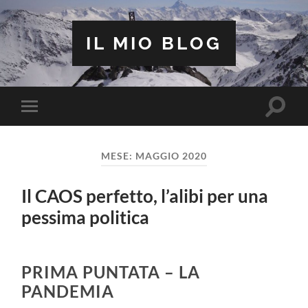
IL MIO BLOG
Attiva/
Attiva/disattiva
il
il
campo
menu
di
sui
ricerca
MESE:
MAGGIO 2020
dispositivi
mobili
Il CAOS perfetto, l’alibi per una
pessima politica
PRIMA PUNTATA – LA
PANDEMIA