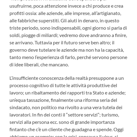
usufruirne, poca attenzione invece a chi produce e crea
profitti ossia: alle aziende, alle imprese, all’artigianato,
alle fabbriche superstiti. Gli aiuti in denaro, in questo
triste periodo, sono indispensabili, ogni giorno si parla di
soldi, piogge di miliardi; vedremo dove andranno a finire,
se arrivano. Tuttavia per il futuro serve ben altro; il
governo deve tutelare le aziende ma non ha la capacità,
tanto meno l’esperienza di farlo, perché servono persone
di idee liberali, che mancano.
L’insufficiente conoscenza della realtà presuppone a un
processo cognitivo di tutte le attività produttive del
lavoro; un ribaltamento dei rapporti tra Stato e aziende;
un’equa tassazione, finalmente una riforma seria del
sindacato, non politico ma rivolto a una vera tutela dei
lavoratori. In fin dei conti il “settore servizi”; turismo,
servizi alla persona ecc. sono di grande importanza
fintanto che c’è un cliente che guadagna e spende. Oggi
abbiamo un esempio; con la crisi, concausa il virus, si