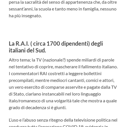
persa la sacralità del senso di appartenenza che, da oltre
sessant’anni, la scuola e tanto meno in famiglia, nessuno
ha più insegnato.
La R.A.I. ( circa 1700 dipendenti) degli
italiani del Sud.
Altro tema; la TV (nazionale?) spende miliardi di parole
nel tentativo di coprire, mascherare il fallimento italiano.
I commentatori RAI costretti a leggere bollettini
precompilati, mentre mediocri cantanti, comici e attori,
un vero esercito di comparse asservite e pagate dalla TV
di Stato, ciarlano instancabili nel loro linguaggio
italo/romanesco di una volgarità tale che mostra a quale
grado di decadenza si è giunti.
L’uso e l’abuso senza ritegno della televisione politica nel
condurre tutta l’operazione COVID 19, evidenzia
in