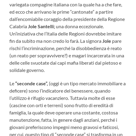
variegata compagine italiana con la quale ha a che fare,
ed ecco che arrivano le prime “cantonate” a partire
dall’encomiabile coraggio della presidente della Regione
Calabria
Jole Santelli;
una donna eccezionale.
Un’iniziativa che l’Italia delle Regioni dovrebbe imitare
fin da subito ma non credo lo farà. La signora
Jole
pare
rischi l’incriminazione, perché la disobbedienza è reato
(un reato per sopravvivere?) e magari incarcerata in una
delle celle svuotate dai capi mafia liberati dal pietoso e
solidale governo.
Le
“seconde case”,
(oggi è un tipo mercato immobiliare a
deficere) sono l’indicatore del benessere, quando
l’utilizzo è rifugio vacanziero. Tuttavia molte di esse
(cascine con orti e terreni) sono frutto di eredità di
famiglia, la quale deve operare una costante, costosa
manutenzione, fatta, in genere dagli anziani, perché i
giovani preferiscono impegni meno gravosi e faticosi,
per cui, questo tipo di “seconde case” si trasforma in un