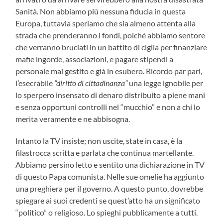
Sanità. Non abbiamo più nessuna fiducia in questa
Europa, tuttavia speriamo che sia almeno attenta alla
strada che prenderanno i fondi, poiché abbiamo sentore
che verranno bruciati in un battito di ciglia per finanziare
mafie ingorde, associazioni, e pagare stipendi a
personale mal gestito e già in esubero. Ricordo par pari,
l’esecrabile
“diritto di cittadinanza”
una legge ignobile per
lo sperpero insensato di denaro distribuito a piene mani
e senza opportuni controlli nel “mucchio” e non a chi lo
merita veramente e ne abbisogna.
Intanto la TV insiste; non uscite, state in casa, è la
filastrocca scritta e parlata che continua martellante.
Abbiamo persino letto e sentito una dichiarazione in TV
di questo Papa comunista. Nelle sue omelie ha aggiunto
una preghiera per il governo. A questo punto, dovrebbe
spiegare ai suoi credenti se quest’atto ha un significato
“politico” o religioso. Lo spieghi pubblicamente a tutti.