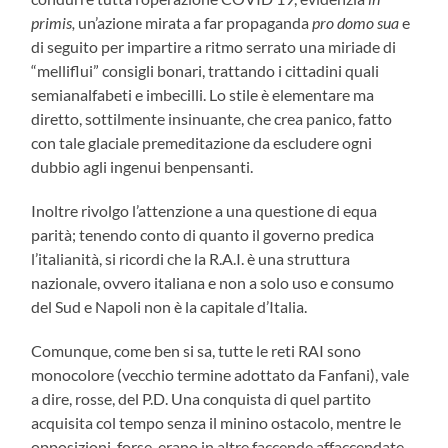
primis,
un’azione mirata a far propaganda
pro domo sua
e
di seguito per impartire a ritmo serrato una miriade di
“melliflui” consigli bonari, trattando i cittadini quali
semianalfabeti e imbecilli. Lo stile è elementare ma
diretto, sottilmente insinuante, che crea panico, fatto
con tale glaciale premeditazione da escludere ogni
dubbio agli ingenui benpensanti.
Inoltre rivolgo l’attenzione a una questione di equa
parità; tenendo conto di quanto il governo predica
l’italianità, si ricordi che la R.A.I. è una struttura
nazionale, ovvero italiana e non a solo uso e consumo
del Sud e Napoli non è la capitale d’Italia.
Comunque, come ben si sa, tutte le reti RAI sono
monocolore (vecchio termine adottato da Fanfani), vale
a dire, rosse, del P.D. Una conquista di quel partito
acquisita col tempo senza il minino ostacolo, mentre le
opposizioni, forse, erano in altre faccende affaccendate.