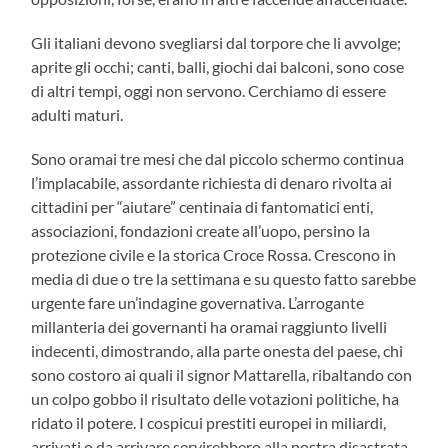
Gli italiani devono svegliarsi dal torpore che li avvolge;
aprite gli occhi; canti, balli, giochi dai balconi, sono cose
di altri tempi, oggi non servono. Cerchiamo di essere
adulti maturi.
Sono oramai tre mesi che dal piccolo schermo continua
l’implacabile, assordante richiesta di denaro rivolta ai
cittadini per “aiutare” centinaia di fantomatici enti,
associazioni, fondazioni create all’uopo, persino la
protezione civile e la storica Croce Rossa. Crescono in
media di due o tre la settimana e su questo fatto sarebbe
urgente fare un’indagine governativa. L’arrogante
millanteria dei governanti ha oramai raggiunto livelli
indecenti, dimostrando, alla parte onesta del paese, chi
sono costoro ai quali il signor Mattarella, ribaltando con
un colpo gobbo il risultato delle votazioni politiche, ha
ridato il potere. I cospicui prestiti europei in miliardi,
arrivati o da arrivare servirebbero alla nostra disastrata