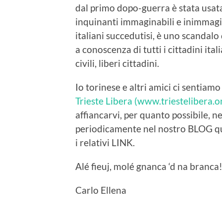
dal primo dopo-guerra è stata usata q
inquinanti immaginabili e inimmagin
italiani succedutisi, è uno scandal
a conoscenza di tutti i cittadini it
civili, liberi cittadini.
Io torinese e altri amici ci sentiamo v
Trieste Libera (www.triestelibera.o
affiancarvi, per quanto possibile, n
periodicamente nel nostro BLOG qu
i relativi LINK.
Alé fieuj, molé gnanca ‘d na branca
Carlo Ellena