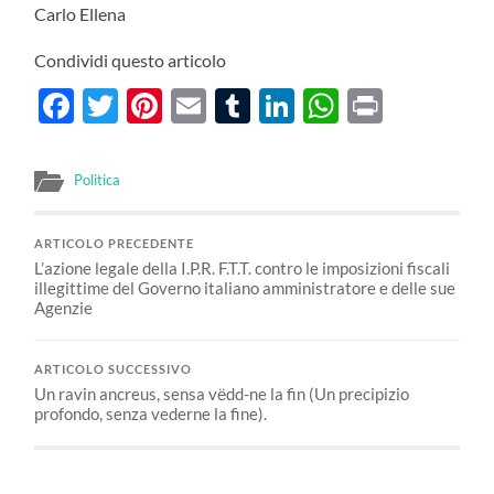
Carlo Ellena
Condividi questo articolo
Facebook
Twitter
Pinterest
Email
Tumblr
LinkedIn
WhatsAp
Print
Politica
ARTICOLO PRECEDENTE
L’azione legale della I.P.R. F.T.T. contro le imposizioni fiscali
illegittime del Governo italiano amministratore e delle sue
Agenzie
ARTICOLO SUCCESSIVO
Un ravin ancreus, sensa vёdd-ne la fin (Un precipizio
profondo, senza vederne la fine).