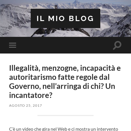
IL MIO BLOG
Attiva/
Attiva/disattiva
il
il
campo
menu
di
sui
ricerca
Illegalità, menzogne, incapacità e
dispositivi
mobili
autoritarismo fatte regole dal
Governo, nell’arringa di chi? Un
incantatore?
AGOSTO 25, 2017
C’è un video che gira nel Web e ci mostra un intervento