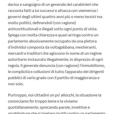
deciso e sanguigno di un generale dei carabinieri che
racconta fatti a lui successi e attacca con veemenza i
governi degli ultimi quattro anni più o meno tecnici ma
molto politici, definendoli (con ragione)
anticostituzionali e illegali sotto ogni punto di vista.
Spiega con molta chiarezza e quasi arringa contro un
parlamento abusivamente occupato da una pletora
d’individui composta da voltagabbana, mestieranti,
mercanti e traditori che agiscono in nome di un regime
autoritario instaurato illegalmente, in disprezzo di ogni
regola. Il generale denuncia (con ragione) l’immobilismo,
le complicità e collusioni di tutto l’apparato dei dirigenti
pubblici di vario grado con il partito di maggioranza e
non solo.
Purtroppo, noi cittadini un po’ allocchi, la situazione la
conosciamo fin troppo bene e la viviamo
quotidianamente, sprecando parole, invettive e
arrabbiature che si rivelano inutili contro un parlamento