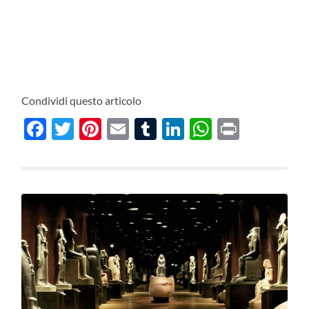
Condividi questo articolo
Facebook
Twitter
Pinterest
Email
Tumblr
LinkedIn
WhatsAp
Print