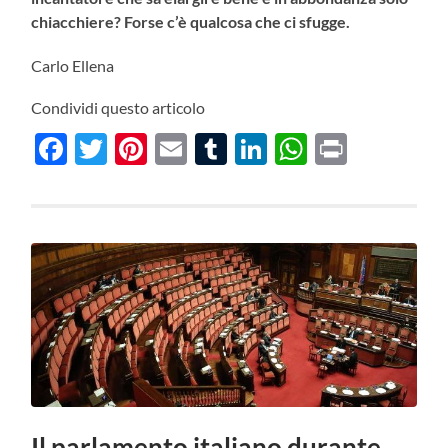
chiacchiere? Forse c’è qualcosa che ci sfugge.
Carlo Ellena
Condividi questo articolo
Facebook
Twitter
Pinterest
Email
Tumblr
LinkedIn
WhatsAp
Print
Il parlamento italiano durante