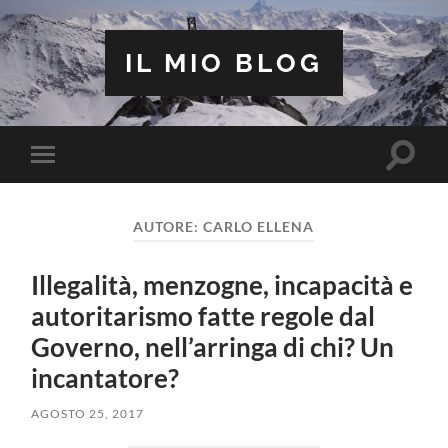
IL MIO BLOG
Attiva/
Attiva/disattiva
il
il
campo
menu
di
sui
ricerca
AUTORE:
CARLO ELLENA
dispositivi
mobili
Illegalità, menzogne, incapacità e
autoritarismo fatte regole dal
Governo, nell’arringa di chi? Un
incantatore?
AGOSTO 25, 2017