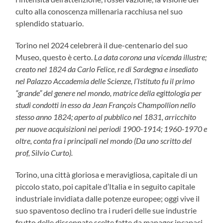
culto alla conoscenza millenaria racchiusa nel suo
splendido statuario.
Torino nel 2024 celebrerà il due-centenario del suo
Museo, questo è certo.
La data corona una vicenda illustre;
creato nel 1824 da Carlo Felice, re di Sardegna e insediato
nel Palazzo Accademia delle Scienze, l’Istituto fu il primo
“grande” del genere nel mondo, matrice della egittologia per
studi condotti in esso da Jean François Champollion nello
stesso anno 1824; aperto al pubblico nel 1831, arricchito
per nuove acquisizioni nei periodi 1900-1914; 1960-1970 e
oltre, conta fra i principali nel mondo (Da uno scritto del
prof, Silvio Curto).
Torino, una città gloriosa e meravigliosa, capitale di un
piccolo stato, poi capitale d’Italia e in seguito capitale
industriale invidiata dalle potenze europee; oggi vive il
suo spaventoso declino tra i ruderi delle sue industrie
frutto delle dissennate scelte fatte da manager incapaci