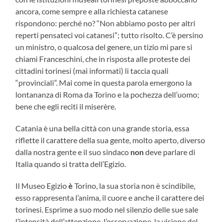
ancora, come sempre e alla richiesta catanese
rispondono: perché no? “Non abbiamo posto per altri
reperti pensateci voi catanesi”; tutto risolto. C’è persino
un ministro, o qualcosa del genere, un tizio mi pare si
chiami Franceschini, che in risposta alle proteste dei
cittadini torinesi (mai informati) li taccia quali
“provinciali”. Mai come in questa parola emergono la
lontananza di Roma da Torino e la pochezza dell’uomo;
bene che egli reciti il miserère.
Catania è una bella città con una grande storia, essa
riflette il carattere della sua gente, molto aperto, diverso
dalla nostra gente e il suo sindaco
non
deve parlare di
Italia quando si tratta dell’Egizio.
Il Museo Egizio
è
Torino, la sua storia non è scindibile,
esso rappresenta l’anima, il cuore e anche il carattere dei
torinesi. Esprime a suo modo nel silenzio delle sue sale
l’intensità dell’attenzione, l’osservazione, la visione del