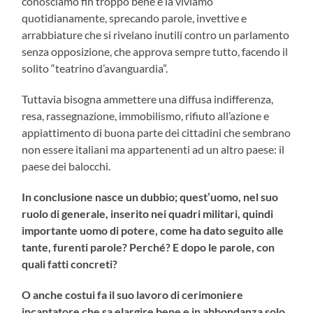
conosciamo fin troppo bene e la viviamo
quotidianamente, sprecando parole, invettive e
arrabbiature che si rivelano inutili contro un parlamento
senza opposizione, che approva sempre tutto, facendo il
solito “teatrino d’avanguardia”.
Tuttavia bisogna ammettere una diffusa indifferenza,
resa, rassegnazione, immobilismo, rifiuto all’azione e
appiattimento di buona parte dei cittadini che sembrano
non essere italiani ma appartenenti ad un altro paese: il
paese dei balocchi.
In conclusione nasce un dubbio; quest’uomo, nel suo
ruolo di generale, inserito nei quadri militari, quindi
importante uomo di potere, come ha dato seguito alle
tante, furenti parole? Perché? E dopo le parole, con
quali fatti concreti?
O anche costui fa il suo lavoro di cerimoniere
incantatore che sa elargire bene e in abbondanza solo