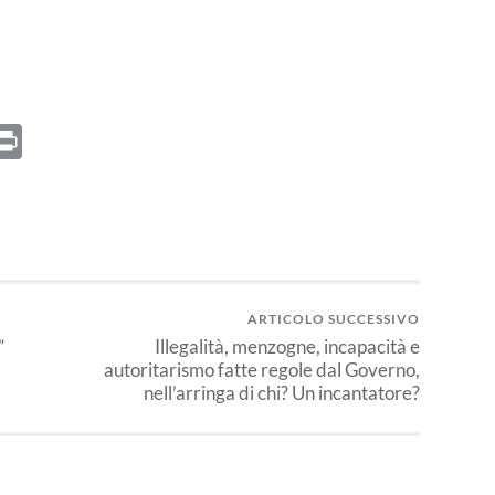
kedIn
hatsApp
Print
ARTICOLO SUCCESSIVO
”
Illegalità, menzogne, incapacità e
autoritarismo fatte regole dal Governo,
nell’arringa di chi? Un incantatore?