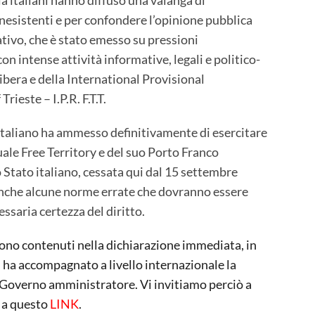
inesistenti e per confondere l’opinione pubblica
ativo, che è stato emesso su pressioni
on intense attività informative, legali e politico-
bera e della International Provisional
rieste – I.P.R. F.T.T.
italiano ha ammesso definitivamente di esercitare
ale Free Territory e del suo Porto Franco
o Stato italiano, cessata qui dal 15 settembre
nche alcune norme errate che dovranno essere
essaria certezza del diritto.
ono contenuti nella dichiarazione immediata, in
T.T. ha accompagnato a livello internazionale la
l Governo amministratore. Vi invitiamo perciò a
o a questo
LINK
.