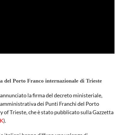
va del Porto Franco internazionale di Trieste
 annunciato la firma del decreto ministeriale,
e amministrativa dei Punti Franchi del Porto
y of Trieste, che è stato pubblicato sulla Gazzetta
NK
).
a italiani hanno diffuso una valanga di