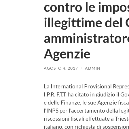
contro le impos
illegittime del
amministratore
Agenzie
AGOSTO 4, 2017
/
ADMIN
La International Provisional Represe
I.P.R. F.T.T. ha citato in giudizio il
e delle Finanze, le sue Agenzie fis
l’INPS per l’accertamento della legi
riscossioni fiscali effettuate a Trie
italiano, con richiesta di sospensio