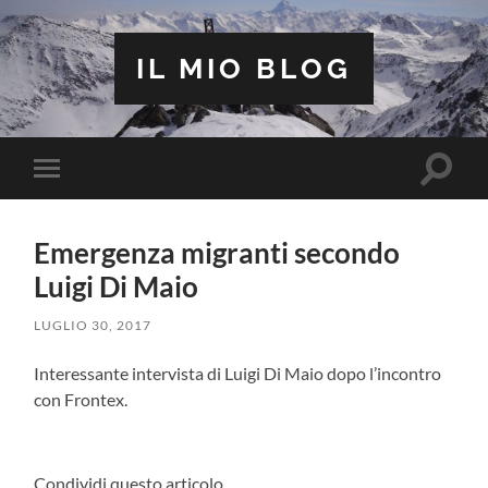
IL MIO BLOG
Attiva/
Attiva/disattiva
il
il
campo
menu
di
sui
ricerca
Emergenza migranti secondo
dispositivi
mobili
Luigi Di Maio
LUGLIO 30, 2017
Interessante intervista di Luigi Di Maio dopo l’incontro
con Frontex.
Condividi questo articolo