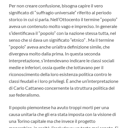
Per non creare confusione, bisogna capire il vero
significato di “suffragio universale” riferito al periodo
storico in cui si parla. Nell’Ottocento il termine “popolo”
aveva un contenuto molto vago e impreciso. In generale
s’identificava il “popolo” con la nazione stessa tutta, nel
senso che si dava un significato “etnico” . Ma il termine
“popolo” aveva anche un’altra definizione simile, che
divergeva molto dalla prima. In questa seconda
interpretazione, s’intendevano indicare le classi sociali
medie e inferiori, ossia quelle che lottavano per il
riconoscimento della loro esistenza politica contro le
classi feudali e i loro privilegi. È anche un’interpretazione
di Carlo Cattaneo concernente la struttura politica del
suo
federalismo.
Il popolo piemontese ha avuto troppi morti per una
causa unitaria che gli era stata imposta con la visione di
una Torino capitale ma che invece il progetto
monarchico, in realtà, l’escludeva; un torto mai sanato. Si