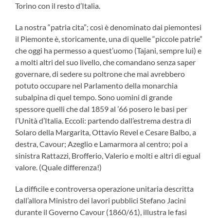
Torino con il resto d’Italia.
La nostra “patria cita”; così è denominato dai piemontesi
il Piemonte è, storicamente, una di quelle “piccole patrie”
che oggi ha permesso a quest’uomo (Tajani, sempre lui) e
a molti altri del suo livello, che comandano senza saper
governare, di sedere su poltrone che mai avrebbero
potuto occupare nel Parlamento della monarchia
subalpina di quel tempo. Sono uomini di grande
spessore quelli che dal 1859 al ’66 posero le basi per
l’Unità d’Italia. Eccoli: partendo dall’estrema destra di
Solaro della Margarita, Ottavio Revel e Cesare Balbo, a
destra, Cavour; Azeglio e Lamarmora al centro; poi a
sinistra Rattazzi, Brofferio, Valerio e molti e altri di egual
valore. (Quale differenza!)
La difficile e controversa operazione unitaria descritta
dall’allora Ministro dei lavori pubblici Stefano Jacini
durante il Governo Cavour (1860/61), illustra le fasi