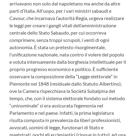
arrivavano non solo dal napoletano ma anche da altre
parti d’Italia. All’uopo, per i vari ministri sabaudi e
Cavour, che incarnava l’autorità Regia, urgeva realizzare
le leggi per creare i gangli vitali dell’amministrazione
centrale dello Stato Sabaudo, per cui occorreva
comprimere, senza troppi scrupoli, i venti di ogni
autonomia. È stata un pretesto risorgimentale,
l’unificazione nazionale, nata contro il volere del popolo
e voluta intensamente dalla borghesia intellettuale per il
proprio progresso economico e politico. È sufficiente
osservare la composizione della “Legge elettorale” in
Piemonte nel 1848 (residuale dallo Statuto Albertino),
ove la Camera rispecchiava la Società Subalpina del
tempo, che, con il sistema elettorale fondato sul metodo
“uninominale” si era assicurata l’egemonia nel
Parlamento e nel paese. Infatti, la prima legislatura
risulta composta in prevalenza da liberi professionisti,
avvocati, uomini di legge, funzionari di Stato e
magistrati, pochi gli ecclesiastici (cinque in tutto), ed una