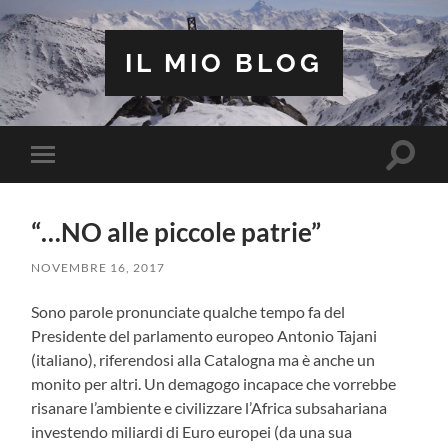
IL MIO BLOG
Attiva/
Attiva/disattiva
il
il
campo
menu
di
sui
ricerca
“…NO alle piccole patrie”
dispositivi
mobili
NOVEMBRE 16, 2017
Sono parole pronunciate qualche tempo fa del
Presidente del parlamento europeo Antonio Tajani
(italiano), riferendosi alla Catalogna ma è anche un
monito per altri. Un demagogo incapace che vorrebbe
risanare l’ambiente e civilizzare l’Africa subsahariana
investendo miliardi di Euro europei (da una sua