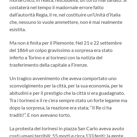
costaterà nel tempo il madornale errore fatto
dall’autorità Regia, il re, nel costituire un’Unità d’Italia
che, nessuno lo vuole ammettere, non è mai realmente
esistita.
Ma non è finita per il Piemonte. Nel 21 e 22 settembre
del 1864 un colpo gravissimo a sorpresa era stato
inferto a Torino e ai torinesi con la notizia del
trasferimento della capitale a Firenze.
Un tragico avvenimento che aveva comportato uno
sconvolgimento per la città, per la sua economia, per le
abitudini e per il prestigio che la città si era guadagnato.
Tra i torinesi e il re c’era sempre stato un forte legame ma
dopo la sorpresa, la reazione era stata; “Il Re ci ha
traditi!”. E non avevano torto.
La protesta dei torinesi in piazza San Carlo aveva avuto
costi umani terribili: 55 morti e circa 133 feriti; la gente