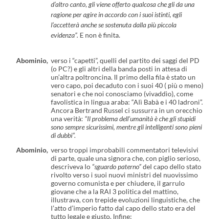
d’altro canto, gli viene
offerto qualcosa che gli da una
ragione per agire in accordo con i suoi istinti, egli
l’accetterà anche se sostenuta dalla più piccola
evidenza”.
E non è finita.
Abominio,
verso i “capetti”, quelli del partito dei saggi del PD
(o PC?) e gli altri della banda posti in attesa di
un’altra poltroncina. Il primo della fila è stato un
vero capo, poi decaduto con i suoi 40 ( più o meno)
senatori e che noi conosciamo (vivaddìo), come
favolistica in lingua araba: “Alì Babà e i 40 ladroni”.
Ancora Bertrand Russel ci sussurra in un orecchio
una verità:
“Il problema dell’umanità è che gli stupidi
sono
sempre sicurissimi, mentre gli intelligenti sono pieni
di dubbi”.
Abominio,
verso troppi improbabili commentatori televisivi
di parte, quale una signora che, con piglio serioso,
descriveva lo
“sguardo paterno”
del capo dello stato
rivolto verso i suoi nuovi ministri del nuovissimo
governo comunista e per chiudere, il garrulo
giovane che a la RAI 3 politica del mattino,
illustrava, con trepide evoluzioni linguistiche, che
l’atto d’imperio fatto dal capo dello stato era del
tutto legale e giusto. Infine: