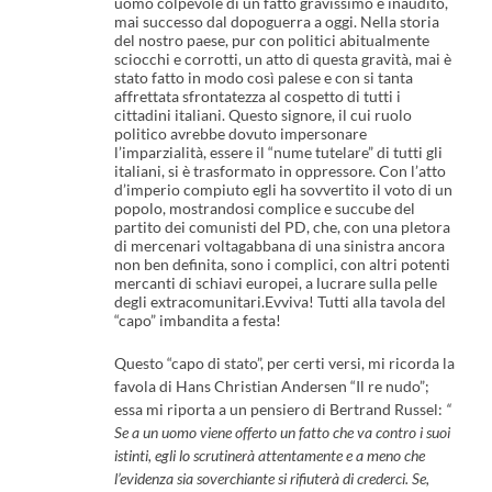
uomo colpevole di un fatto gravissimo e inaudito,
mai successo dal dopoguerra a oggi. Nella storia
del nostro paese, pur con politici abitualmente
sciocchi e corrotti, un atto di questa gravità, mai è
stato fatto in modo così palese e con si tanta
affrettata sfrontatezza al cospetto di tutti i
cittadini italiani. Questo signore, il cui ruolo
politico avrebbe dovuto impersonare
l’imparzialità, essere il “nume tutelare” di tutti gli
italiani, si è trasformato in oppressore. Con l’atto
d’imperio compiuto egli ha sovvertito il voto di un
popolo, mostrandosi complice e succube del
partito dei comunisti del PD, che, con una pletora
di mercenari voltagabbana di una sinistra ancora
non ben definita, sono i complici, con altri potenti
mercanti di schiavi europei, a lucrare sulla pelle
degli extracomunitari.Evviva! Tutti alla tavola del
“capo” imbandita a festa!
Questo “capo di stato”, per certi versi, mi ricorda la
favola di Hans Christian Andersen “Il re nudo”;
essa mi riporta a un pensiero di Bertrand Russel:
“
Se a un uomo viene
offerto un fatto che va contro i suoi
istinti, egli lo scrutinerà attentamente e a meno
che
l’evidenza sia soverchiante si rifiuterà di crederci. Se,