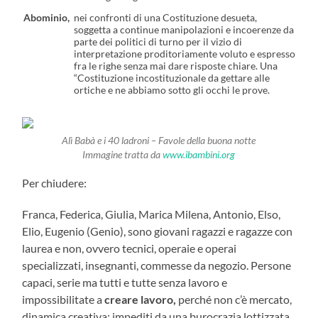
Abominio,
nei confronti di una Costituzione desueta,
soggetta a continue manipolazioni e incoerenze da
parte dei politici di turno per il vizio di
interpretazione proditoriamente voluto e espresso
fra le righe senza mai dare risposte chiare. Una
“Costituzione incostituzionale da gettare alle
ortiche e ne abbiamo sotto gli occhi le prove.
Alì Babà e i 40 ladroni – Favole della buona notte
Immagine tratta da
www.ibambini.org
Per chiudere:
Franca, Federica, Giulia, Marica Milena, Antonio, Elso,
Elio, Eugenio (Genio), sono giovani ragazzi e ragazze con
laurea e non, ovvero tecnici, operaie e operai
specializzati, insegnanti, commesse da negozio. Persone
capaci, serie ma tutti e tutte senza lavoro e
impossibilitate a
creare
lavoro,
perché non c’è mercato,
dinamica creativa; impediti da una burocrazia lottizzata